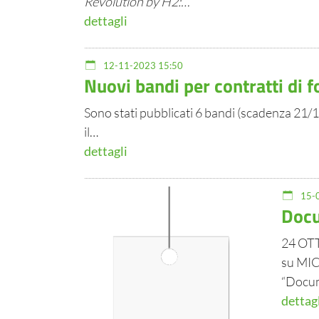
Revolution by H2:…
dettagli
12-11-2023 15:50
Nuovi bandi per contratti di
Sono stati pubblicati 6 bandi (scadenza 21/1
il…
dettagli
15-0
Docu
24 OT
su MI
“Docum
dettag