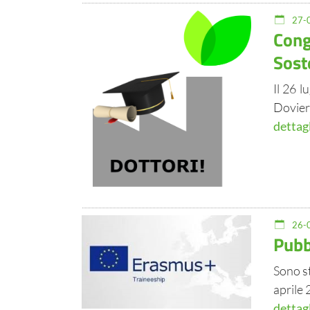
27-0
Cong
Sost
Il 26 
Dovier
dettag
26-0
Pubb
Sono s
aprile 
dettag