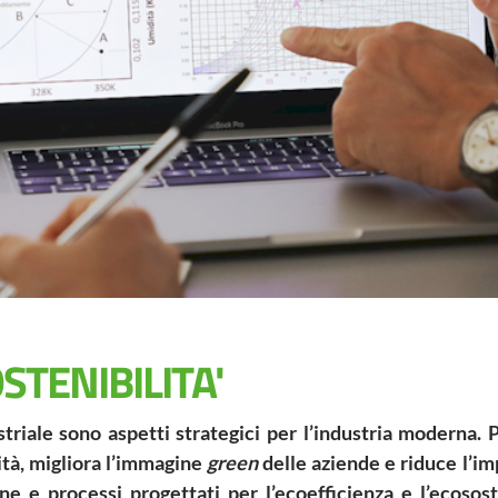
zione delle emis
TENIBILITA'
striale sono aspetti strategici per l’industria moderna
tà, migliora l’immagine
green
delle aziende e riduce l’imp
ne e processi progettati per l’ecoefficienza e l’ecoso