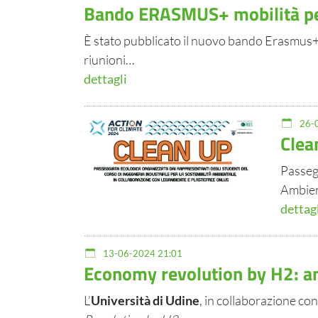
Bando ERASMUS+ mobilità p
È stato pubblicato il nuovo bando Erasmus+ d
riunioni…
dettagli
26-0
Clea
Passegg
Ambien
dettag
13-06-2024 21:01
Economy revolution by H2: a
L’
Università di Udine
, in collaborazione co