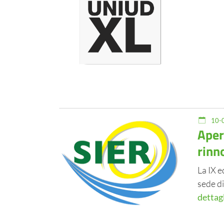
10-0
Aper
rinn
La IX e
sede di
dettag