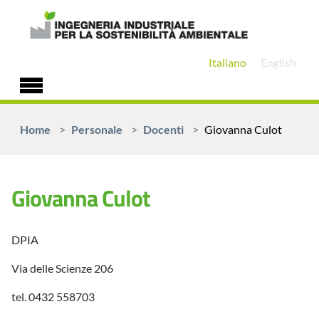
Skip to main content
Italiano
English
You are here:
Home
Personale
Docenti
Giovanna Culot
Giovanna Culot
DPIA
Via delle Scienze 206
tel. 0432 558703